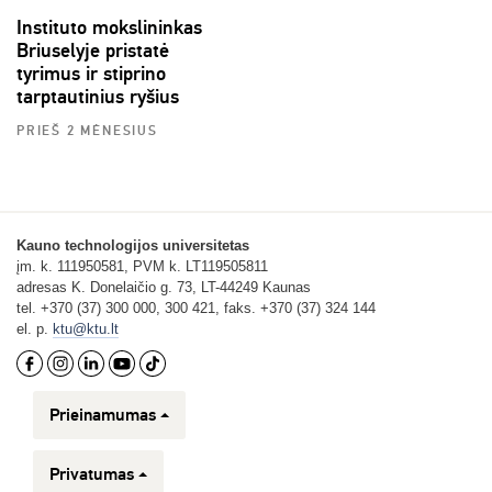
Instituto mokslininkas
Briuselyje pristatė
tyrimus ir stiprino
tarptautinius ryšius
PRIEŠ 2 MĖNESIUS
Kauno technologijos universitetas
įm. k. 111950581, PVM k. LT119505811
adresas K. Donelaičio g. 73, LT-44249 Kaunas
tel. +370 (37) 300 000, 300 421, faks. +370 (37) 324 144
el. p.
ktu@ktu.lt
Prieinamumas
Privatumas