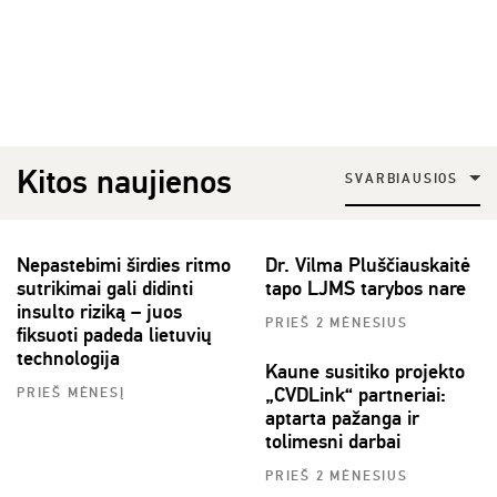
Kitos naujienos
SVARBIAUSIOS
Nepastebimi širdies ritmo
Dr. Vilma Pluščiauskaitė
sutrikimai gali didinti
tapo LJMS tarybos nare
insulto riziką – juos
PRIEŠ 2 MĖNESIUS
fiksuoti padeda lietuvių
technologija
Kaune susitiko projekto
„CVDLink“ partneriai:
PRIEŠ MĖNESĮ
aptarta pažanga ir
tolimesni darbai
PRIEŠ 2 MĖNESIUS