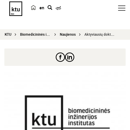
en
p
a
i
KTU
Biomedicininės inžinerijos institutas
Naujienos
Aktyviausių doktorantų konkursas
e
š
k
a