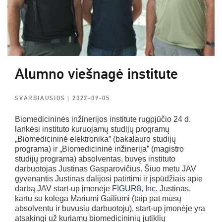
Alumno viešnagė institute
SVARBIAUSIOS
| 2022-09-05
Biomedicininės inžinerijos institute rugpjūčio 24 d.
lankėsi instituto kuruojamų studijų programų
„Biomedicininė elektronika” (bakalauro studijų
programa) ir „Biomedicininė inžinerija” (magistro
studijų programa) absolventas, buvęs instituto
darbuotojas Justinas Gasparovičius. Šiuo metu JAV
gyvenantis Justinas dalijosi patirtimi ir įspūdžiais apie
darbą JAV start-up įmonėje
FIGUR8, Inc
. Justinas,
kartu su kolega Mariumi Gailiumi (taip pat mūsų
absolventu ir buvusiu darbuotoju), start-up įmonėje yra
atsakingi už kuriamų biomedicininių jutiklių