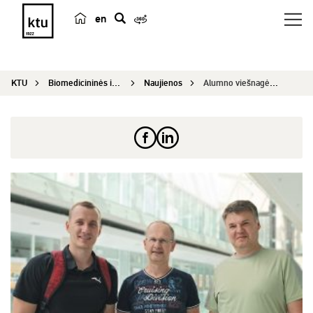
en
p
a
i
KTU
Biomedicininės inžinerijos institutas
Naujienos
Alumno viešnagė institute
e
š
k
a