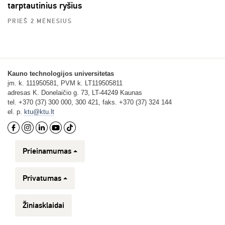
tarptautinius ryšius
PRIEŠ 2 MĖNESIUS
Kauno technologijos universitetas
įm. k. 111950581, PVM k. LT119505811
adresas K. Donelaičio g. 73, LT-44249 Kaunas
tel. +370 (37) 300 000, 300 421, faks. +370 (37) 324 144
el. p.
ktu@ktu.lt
Prieinamumas
Privatumas
Žiniasklaidai