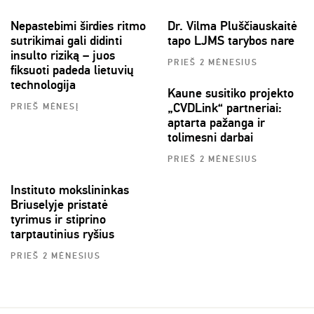
Nepastebimi širdies ritmo
Dr. Vilma Pluščiauskaitė
sutrikimai gali didinti
tapo LJMS tarybos nare
insulto riziką – juos
PRIEŠ 2 MĖNESIUS
fiksuoti padeda lietuvių
technologija
Kaune susitiko projekto
„CVDLink“ partneriai:
PRIEŠ MĖNESĮ
aptarta pažanga ir
tolimesni darbai
PRIEŠ 2 MĖNESIUS
Instituto mokslininkas
Briuselyje pristatė
tyrimus ir stiprino
tarptautinius ryšius
PRIEŠ 2 MĖNESIUS