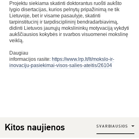
Projektu siekiama skatinti doktorantus ruošti aukšto
lygio disertacijas, kurios pelnytų pripažinimą ne tik
Lietuvoje, bet ir visame pasaulyje, skatinti
tarpinstitucinį ir tarpdisciplininį bendradarbiavimą,
didinti Lietuvos jaunųjų mokslininkų motyvaciją vykdyti
aukščiausios kokybės ir svarbos visuomenei mokslinę
veiklą.
Daugiau
informacijos rasite:
https://www.lrp.lt/lt/mokslo-ir-
inovaciju-pasiekimai-visos-salies-ateitis/26104
Kitos naujienos
SVARBIAUSIOS