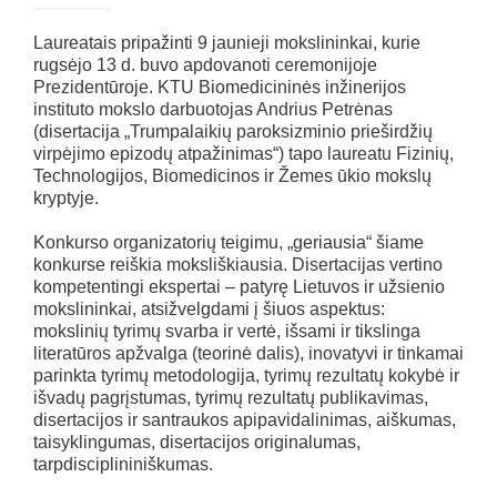
Laureatais pripažinti 9 jaunieji mokslininkai, kurie
rugsėjo 13 d. buvo apdovanoti ceremonijoje
Prezidentūroje. KTU Biomedicininės inžinerijos
instituto mokslo darbuotojas Andrius Petrėnas
(disertacija „Trumpalaikių paroksizminio prieširdžių
virpėjimo epizodų atpažinimas“) tapo laureatu Fizinių,
Technologijos, Biomedicinos ir Žemes ūkio mokslų
kryptyje.
Konkurso organizatorių teigimu, „geriausia“ šiame
konkurse reiškia moksliškiausia. Disertacijas vertino
kompetentingi ekspertai – patyrę Lietuvos ir užsienio
mokslininkai, atsižvelgdami į šiuos aspektus:
mokslinių tyrimų svarba ir vertė, išsami ir tikslinga
literatūros apžvalga (teorinė dalis), inovatyvi ir tinkamai
parinkta tyrimų metodologija, tyrimų rezultatų kokybė ir
išvadų pagrįstumas, tyrimų rezultatų publikavimas,
disertacijos ir santraukos apipavidalinimas, aiškumas,
taisyklingumas, disertacijos originalumas,
tarpdisciplininiškumas.