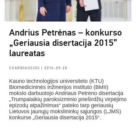
Andrius Petrėnas – konkurso
„Geriausia disertacija 2015”
laureatas
SVARBIAUSIOS
| 2016-09-20
Kauno technologijos universiteto (KTU)
Biomedicininės inžinerijos instituto (BMII)
mokslo darbuotojo Andriaus Petrėno disertacija
„Trumpalaikių paroksizminio prieširdžių virpėjimo
epizodų atpažinimas“ pateko tarp geriausių
Lietuvos jaunųjų mokslininkų sąjungos (LJMS)
konkurse „Geriausia disertacija 2015“.