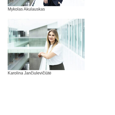
Mykolas Akulauskas
Karolina Jančiulevičiūtė