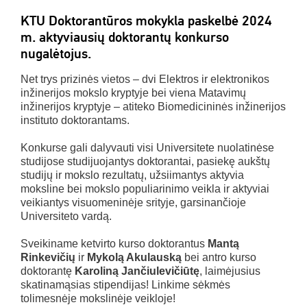
KTU Doktorantūros mokykla paskelbė 2024
m. aktyviausių doktorantų konkurso
nugalėtojus.
Net trys prizinės vietos – dvi Elektros ir elektronikos
inžinerijos mokslo kryptyje bei viena Matavimų
inžinerijos kryptyje – atiteko Biomedicininės inžinerijos
instituto doktorantams.
Konkurse gali dalyvauti visi Universitete nuolatinėse
studijose studijuojantys doktorantai, pasiekę aukštų
studijų ir mokslo rezultatų, užsiimantys aktyvia
moksline bei mokslo populiarinimo veikla ir aktyviai
veikiantys visuomeninėje srityje, garsinančioje
Universiteto vardą.
Sveikiname ketvirto kurso doktorantus
Mantą
Rinkevičių
ir
Mykolą Akulauską
bei antro kurso
doktorantę
Karoliną Jančiulevičiūtę
, laimėjusius
skatinamąsias stipendijas! Linkime sėkmės
tolimesnėje mokslinėje veikloje!