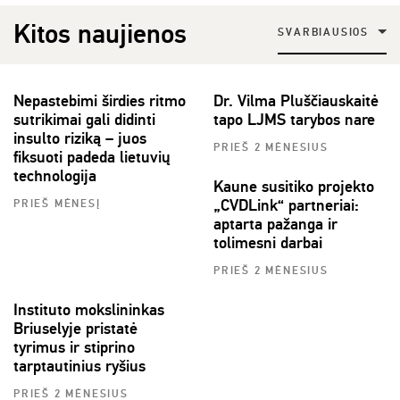
Kitos naujienos
SVARBIAUSIOS
Nepastebimi širdies ritmo
Dr. Vilma Pluščiauskaitė
sutrikimai gali didinti
tapo LJMS tarybos nare
insulto riziką – juos
PRIEŠ 2 MĖNESIUS
fiksuoti padeda lietuvių
technologija
Kaune susitiko projekto
„CVDLink“ partneriai:
PRIEŠ MĖNESĮ
aptarta pažanga ir
tolimesni darbai
PRIEŠ 2 MĖNESIUS
Instituto mokslininkas
Briuselyje pristatė
tyrimus ir stiprino
tarptautinius ryšius
PRIEŠ 2 MĖNESIUS