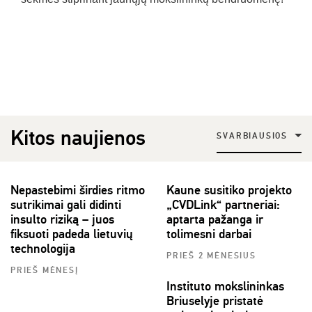
Kitos naujienos
SVARBIAUSIOS
Nepastebimi širdies ritmo
Kaune susitiko projekto
sutrikimai gali didinti
„CVDLink“ partneriai:
insulto riziką – juos
aptarta pažanga ir
fiksuoti padeda lietuvių
tolimesni darbai
technologija
PRIEŠ 2 MĖNESIUS
PRIEŠ MĖNESĮ
Instituto mokslininkas
Briuselyje pristatė