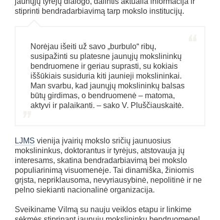
jaunųjų tyrėjų dialogo, dalintis aktualia informacija ir
stiprinti bendradarbiavimą tarp mokslo institucijų.
Norėjau išeiti už savo „burbulo“ ribų,
susipažinti su platesne jaunųjų mokslininkų
bendruomene ir geriau suprasti, su kokiais
iššūkiais susiduria kiti jaunieji mokslininkai.
Man svarbu, kad jaunųjų mokslininkų balsas
būtų girdimas, o bendruomenė – matoma,
aktyvi ir palaikanti. – sako V. Pluščiauskaitė.
LJMS
vienija įvairių mokslo sričių jaunuosius
mokslininkus, doktorantus ir tyrėjus, atstovauja jų
interesams, skatina bendradarbiavimą bei mokslo
populiarinimą visuomenėje. Tai
dinamiška, žiniomis
grįsta, nepriklausoma, nevyriausybinė, nepolitinė ir ne
pelno siekianti nacionalinė organizacija.
Sveikiname Vilmą su nauju veiklos etapu ir linkime
sėkmės stiprinant jaunųjų mokslininkų bendruomenę!