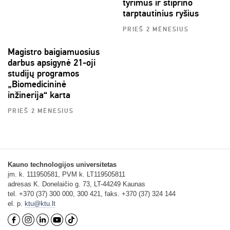
tyrimus ir stiprino
tarptautinius ryšius
PRIEŠ 2 MĖNESIUS
Magistro baigiamuosius
darbus apsigynė 21-oji
studijų programos
„Biomedicininė
inžinerija“ karta
PRIEŠ 2 MĖNESIUS
Kauno technologijos universitetas
įm. k. 111950581, PVM k. LT119505811
adresas K. Donelaičio g. 73, LT-44249 Kaunas
tel. +370 (37) 300 000, 300 421, faks. +370 (37) 324 144
el. p.
ktu@ktu.lt