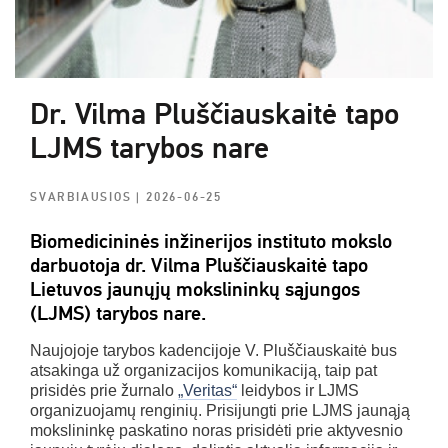
Dr. Vilma Pluščiauskaitė tapo
LJMS tarybos nare
SVARBIAUSIOS
| 2026-06-25
Biomedicininės inžinerijos instituto mokslo
darbuotoja
dr. Vilma Pluščiauskaitė
tapo
Lietuvos jaunųjų mokslininkų sąjungos
(LJMS) tarybos nare.
Naujojoje tarybos kadencijoje V. Pluščiauskaitė bus
atsakinga už organizacijos komunikaciją, taip pat
prisidės prie žurnalo
„Veritas“
leidybos ir LJMS
organizuojamų renginių. Prisijungti prie LJMS jaunąją
mokslininkę paskatino noras prisidėti prie aktyvesnio