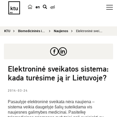
en
p
a
i
KTU
Biomedicininės inžinerijos institutas
Naujienos
Elektroninė sveikatos sistema: kada turėsime ją ...
e
š
k
a
Elektroninė sveikatos sistema:
kada turėsime ją ir Lietuvoje?
2014-03-24
Pasaulyje elektroninė sveikata nėra naujiena –
sistema veikia daugelyje šalių suteikdama vis
naujesnes galimybes medicinai. Pasitelkę