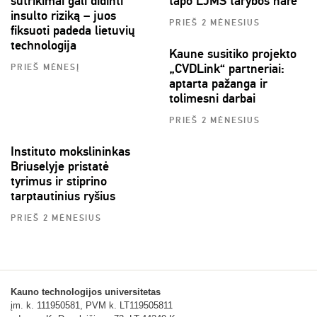
sutrikimai gali didinti
tapo LJMS tarybos nare
insulto riziką – juos
PRIEŠ 2 MĖNESIUS
fiksuoti padeda lietuvių
technologija
Kaune susitiko projekto
„CVDLink“ partneriai:
PRIEŠ MĖNESĮ
aptarta pažanga ir
tolimesni darbai
PRIEŠ 2 MĖNESIUS
Instituto mokslininkas
Briuselyje pristatė
tyrimus ir stiprino
tarptautinius ryšius
PRIEŠ 2 MĖNESIUS
Kauno technologijos universitetas
įm. k. 111950581, PVM k. LT119505811