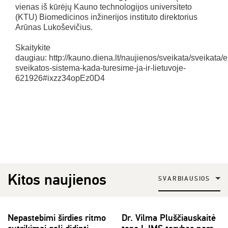
vienas iš kūrėjų Kauno technologijos universiteto
(KTU) Biomedicinos inžinerijos instituto direktorius
Arūnas Lukoševičius.
Skaitykite
daugiau: http://kauno.diena.lt/naujienos/sveikata/sveikata/e
sveikatos-sistema-kada-turesime-ja-ir-lietuvoje-
621926#ixzz34opEz0D4
Kitos naujienos
SVARBIAUSIOS
Nepastebimi širdies ritmo
Dr. Vilma Pluščiauskaitė