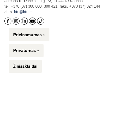
adresas K. Donelaičio g. 73, LT-44249 Kaunas
tel. +370 (37) 300 000, 300 421, faks. +370 (37) 324 144
el. p.
ktu@ktu.lt
Prieinamumas
Privatumas
Žiniasklaidai