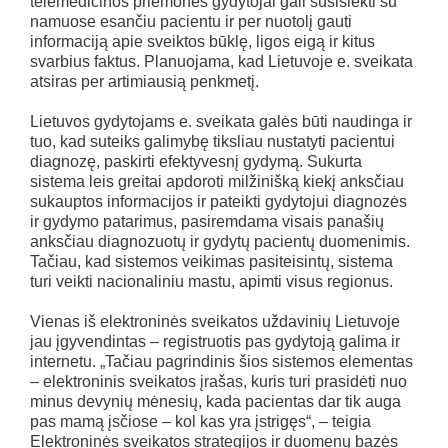
telemedicinos priemones gydytojai gali susisiekti su
namuose esančiu pacientu ir per nuotolį gauti
informaciją apie sveiktos būklę, ligos eigą ir kitus
svarbius faktus. Planuojama, kad Lietuvoje e. sveikata
atsiras per artimiausią penkmetį.
Lietuvos gydytojams e. sveikata galės būti naudinga ir
tuo, kad suteiks galimybę tiksliau nustatyti pacientui
diagnozę, paskirti efektyvesnį gydymą. Sukurta
sistema leis greitai apdoroti milžinišką kiekį anksčiau
sukauptos informacijos ir pateikti gydytojui diagnozės
ir gydymo patarimus, pasiremdama visais panašių
anksčiau diagnozuotų ir gydytų pacientų duomenimis.
Tačiau, kad sistemos veikimas pasiteisintų, sistema
turi veikti nacionaliniu mastu, apimti visus regionus.
Vienas iš elektroninės sveikatos uždavinių Lietuvoje
jau įgyvendintas – registruotis pas gydytoją galima ir
internetu. „Tačiau pagrindinis šios sistemos elementas
– elektroninis sveikatos įrašas, kuris turi prasidėti nuo
minus devynių mėnesių, kada pacientas dar tik auga
pas mamą įsčiose – kol kas yra įstrigęs“, – teigia
Elektroninės sveikatos strategijos ir duomenų bazės