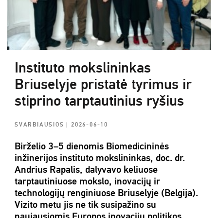
Instituto mokslininkas
Briuselyje pristatė tyrimus ir
stiprino tarptautinius ryšius
SVARBIAUSIOS
| 2026-06-10
Birželio 3–5 dienomis Biomedicininės
inžinerijos instituto mokslininkas, doc. dr.
Andrius Rapalis, dalyvavo keliuose
tarptautiniuose mokslo, inovacijų ir
technologijų renginiuose Briuselyje (Belgija).
Vizito metu jis ne tik susipažino su
naujausiomis Europos inovacijų politikos