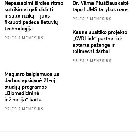
Nepastebimi širdies ritmo
Dr. Vilma Pluščiauskaitė
sutrikimai gali didinti
tapo LJMS tarybos nare
insulto riziką – juos
PRIEŠ 2 MĖNESIUS
fiksuoti padeda lietuvių
technologija
Kaune susitiko projekto
„CVDLink“ partneriai:
PRIEŠ 2 MĖNESIUS
aptarta pažanga ir
tolimesni darbai
PRIEŠ 2 MĖNESIUS
Magistro baigiamuosius
darbus apsigynė 21-oji
studijų programos
„Biomedicininė
inžinerija“ karta
PRIEŠ 2 MĖNESIUS