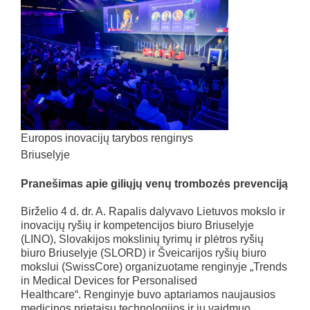
Europos inovacijų tarybos renginys
Briuselyje
Pranešimas apie giliųjų venų trombozės prevenciją
Birželio 4 d. dr. A. Rapalis dalyvavo Lietuvos mokslo ir
inovacijų ryšių ir kompetencijos biuro Briuselyje
(LINO), Slovakijos mokslinių tyrimų ir plėtros ryšių
biuro Briuselyje (SLORD) ir Šveicarijos ryšių biuro
mokslui (SwissCore) organizuotame renginyje „Trends
in Medical Devices for Personalised
Healthcare“. Renginyje buvo aptariamos naujausios
medicinos prietaisų technologijos ir jų vaidmuo