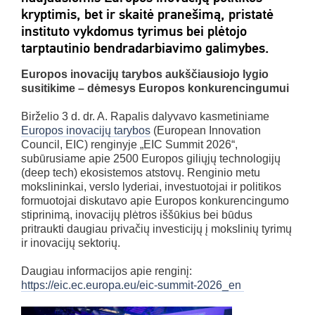
kryptimis, bet ir skaitė pranešimą, pristatė
instituto vykdomus tyrimus bei plėtojo
tarptautinio bendradarbiavimo galimybes.
Europos inovacijų tarybos aukščiausiojo lygio
susitikime – dėmesys Europos konkurencingumui
Birželio 3 d. dr. A. Rapalis dalyvavo kasmetiniame
Europos inovacijų tarybos
(European Innovation
Council, EIC) renginyje „EIC Summit 2026“,
subūrusiame apie 2500 Europos giliųjų technologijų
(deep tech) ekosistemos atstovų. Renginio metu
mokslininkai, verslo lyderiai, investuotojai ir politikos
formuotojai diskutavo apie Europos konkurencingumo
stiprinimą, inovacijų plėtros iššūkius bei būdus
pritraukti daugiau privačių investicijų į mokslinių tyrimų
ir inovacijų sektorių.
Daugiau informacijos apie renginį:
https://eic.ec.europa.eu/eic-summit-2026_en