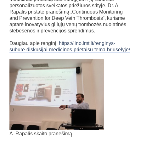
personalizuotos sveikatos priežiūros srityje. Dr. A.
Rapalis pristatė pranešimą „Continuous Monitoring
and Prevention for Deep Vein Thrombosis“, kuriame
aptarė inovatyvius giliųjų venų trombozės nuolatinės
stebėsenos ir prevencijos sprendimus.
Daugiau apie renginį:
https://lino.lmt.lt/renginys-
subure-diskusijai-medicinos-prietaisu-tema-briuselyje/
A. Rapalis skaito pranešimą