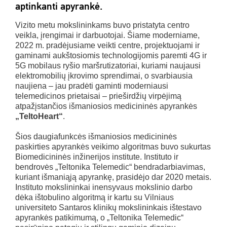
aptinkanti apyrankė.
Vizito metu mokslininkams buvo pristatyta centro
veikla, įrengimai ir darbuotojai. Šiame moderniame,
2022 m. pradėjusiame veikti centre, projektuojami ir
gaminami aukštosiomis technologijomis paremti 4G ir
5G mobilaus ryšio maršrutizatoriai, kuriami naujausi
elektromobilių įkrovimo sprendimai, o svarbiausia
naujiena – jau pradėti gaminti moderniausi
telemedicinos prietaisai – prieširdžių virpėjimą
atpažįstančios išmaniosios medicininės apyrankės
„TeltoHeart“
.
Šios daugiafunkcės išmaniosios medicininės
paskirties apyrankės veikimo algoritmas buvo sukurtas
Biomedicininės inžinerijos institute. Instituto ir
bendrovės „Teltonika Telemedic“ bendradarbiavimas,
kuriant išmaniąją apyrankę, prasidėjo dar 2020 metais.
Instituto mokslininkai inensyvaus mokslinio darbo
dėka ištobulino algoritmą ir kartu su Vilniaus
universiteto Santaros klinikų mokslininkais ištestavo
apyrankės patikimumą, o „Teltonika Telemedic“