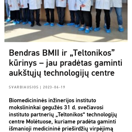
Bendras BMII ir „Teltonikos”
kūrinys – jau pradėtas gaminti
aukštųjų technologijų centre
SVARBIAUSIOS
| 2023-06-19
Biomedicininės inžinerijos instituto
mokslininkai gegužės 31 d. svečiavosi
instituto partnerių „Teltonikos“ technologijų
centre Molėtuose, kuriame pradėta gaminti
išmanioji medicininė prieširdžių virpėjimą