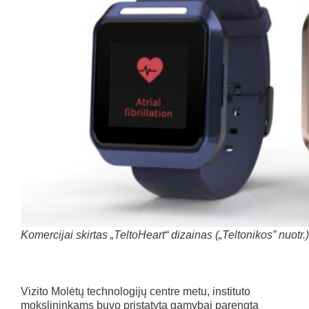
Komercijai skirtas „TeltoHeart“ dizainas („Teltonikos” nuotr.)
Vizito Molėtų technologijų centre metu, instituto
mokslininkams buvo pristatyta gamybai parengta