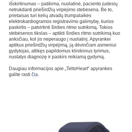
išskirtinumas – patikima, nuolatinė, paciento judesių
netrukdanti prieširdžių virpėjimo stebėsena. Be to,
prietaisas turi kelių atvadų trumpalaikės
elektrokardiogramos registravimo galimybę, kurios
paskirtis – patvirtinti širdies ritmo sutrikimą. Tokios
stebėsenos tikslas – aptikti širdies ritmo sutrikimą kuo
anksčiau, kol jis neperaugo į nuolatinį. Apyrankei
aptikus prieširdžių virpėjimą, ją dėvinčiam asmeniui
gydytojas, atlikęs papildomus klinikinius tyrimus,
nustatys diagnozę ir paskirs reikiamą gydymą.
Daugiau informacijos apie „TeltoHeart“ apyrankes
galite rasti
čia.