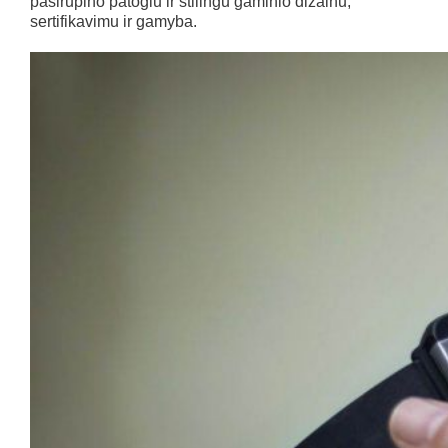
pasirūpino patogiu ir stilingu gaminio dizainu,
sertifikavimu ir gamyba.