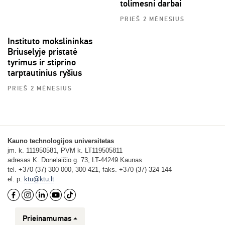
tolimesni darbai
PRIEŠ 2 MĖNESIUS
Instituto mokslininkas
Briuselyje pristatė
tyrimus ir stiprino
tarptautinius ryšius
PRIEŠ 2 MĖNESIUS
Kauno technologijos universitetas
įm. k. 111950581, PVM k. LT119505811
adresas K. Donelaičio g. 73, LT-44249 Kaunas
tel. +370 (37) 300 000, 300 421, faks. +370 (37) 324 144
el. p.
ktu@ktu.lt
Prieinamumas