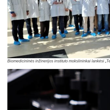
Biomedicininės inžinerijos instituto mokslininkai lankėsi „T