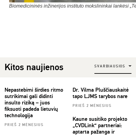
Biomedicininės inžinerijos instituto mokslininkai lankėsi „T
Kitos naujienos
SVARBIAUSIOS
Nepastebimi širdies ritmo
Dr. Vilma Pluščiauskaitė
sutrikimai gali didinti
tapo LJMS tarybos nare
insulto riziką – juos
PRIEŠ 2 MĖNESIUS
fiksuoti padeda lietuvių
technologija
Kaune susitiko projekto
„CVDLink“ partneriai:
PRIEŠ 2 MĖNESIUS
aptarta pažanga ir