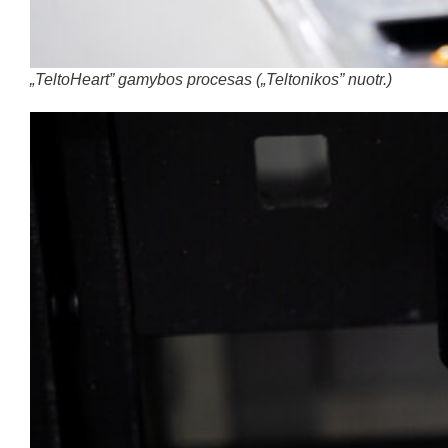
„TeltoHeart” gamybos procesas („Teltonikos” nuotr.)