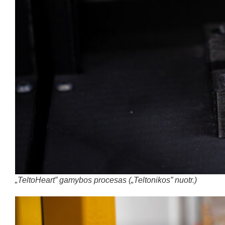
„TeltoHeart” gamybos procesas („Teltonikos” nuotr.)