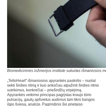
Biomedicininės inžinerijos institute sukurtas išmaniosios med
„TeltoHeart“ išmaniosios apyrankės paskirtis – nuolat
sekti širdies ritmą ir kuo anksčiau atpažinti širdies ritmo
sutrikimus, konkrečiai – prieširdžių virpėjimą.
Apyrankės veikimo principas pagrįstas kraujo tūrio
pulsacijų, gautų apšvietus audinius tam tikro bangos
ilgio šviesa, analize. Pagrindinis šio prietaiso