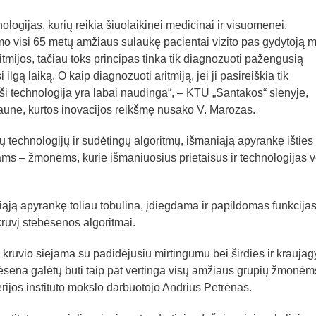
ologijas, kurių reikia šiuolaikinei medicinai ir visuomenei.
imo visi 65 metų amžiaus sulaukę pacientai vizito pas gydytoją 
aritmijos, tačiau toks principas tinka tik diagnozuoti pažengusią
i ilgą laiką. O kaip diagnozuoti aritmiją, jei ji pasireiškia tik
ši technologija yra labai naudinga“, – KTU „Santakos“ slėnyje,
 Kaune, kurtos inovacijos reikšmę nusako V. Marozas.
ų technologijų ir sudėtingų algoritmų, išmaniąją apyrankę išties
ams – žmonėms, kurie išmaniuosius prietaisus ir technologijas v
ją apyrankę toliau tobulina, įdiegdama ir papildomas funkcijas
 krūvį stebėsenos algoritmai.
o krūvio siejama su padidėjusiu mirtingumu bei širdies ir kraujag
bėsena galėtų būti taip pat vertinga visų amžiaus grupių žmonėms
jos instituto mokslo darbuotojo Andrius Petrėnas.