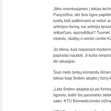
„Mes orientuojamės į tokias techn
Pavyzdžiui, dėl šios ligos paplit
turėtų būti patikrinami ar neturi 
aritmijos formą, kai aritmija tęsias
retkarčiais, epizodiškai? Tuomet 
mokslo, studijų ir verslo centre
Jis tikina, kad nepaisant moderni
paprasta naudoti. Ji kurta senjor
itin atsargiai.
Šiuo metu tyrėjų komanda išmanią
tokias kaip širdies atsako į fizinį
„Lėta širdies adaptacija po fizini
ligomis, todėl šio parametro ste
sako KTU Biomedicininės inžineri