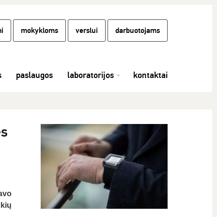
i
mokykloms
verslui
darbuotojams
s
paslaugos
laboratorijos
kontaktai
ės
avo
okių