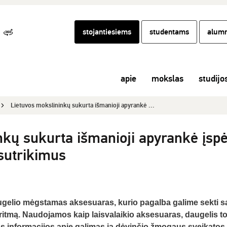
stojantiesiems
studentams
alumn
apie
mokslas
studijo
Lietuvos mokslininkų sukurta išmanioji apyrankė ...
nkų sukurta išmanioji apyrankė įsp
 sutrikimus
gelio mėgstamas aksesuaras, kurio pagalba galime sekti s
s ritmą. Naudojamos kaip laisvalaikio aksesuaras, daugelis t
ios informacijos apie galimas ją dėvinčio žmogaus sveikatos