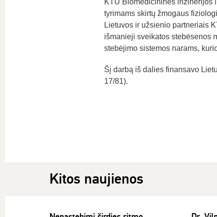
KTU Biomedicininės inžinerijos i
tyrimams skirtų žmogaus fiziolog
Lietuvos ir užsienio partneriais
išmanieji sveikatos stebėsenos m
stebėjimo sistemos narams, kur
Šį darbą iš dalies finansavo Liet
17/81).
Kitos naujienos
Nepastebimi širdies ritmo
Dr. Vi