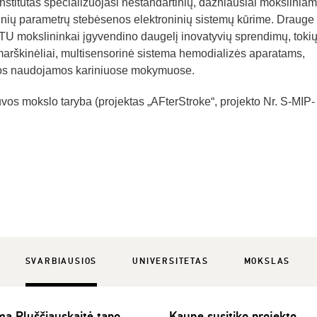
nstitutas specializuojasi nestandartinių, dažniausiai mokslinia
inių parametrų stebėsenos elektroninių sistemų kūrime. Drauge
 KTU mokslininkai įgyvendino daugelį inovatyvių sprendimų, tokių
arškinėliai, multisensorinė sistema hemodializės aparatams,
ios naudojamos kariniuose mokymuose.
uvos mokslo taryba (projektas „AFterStroke“, projekto Nr. S-MIP-
SVARBIAUSIOS
UNIVERSITETAS
MOKSLAS
lma Pluščiauskaitė tapo
Kaune susitiko projekto