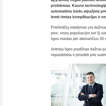
problemas. Kauno technologijos
automatiniu būdu atpažįsta prie
lemti rimtas komplikacijas ir net
Prieširdžių virpėjimas yra dažniau
proc. visos populiacijos turi šį 
ligos mastas per ateinančius 30 
Aritmija ligos pradžioje dažnai pas
nepastebėta ir prisidėti prie sud