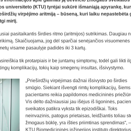
 universiteto (KTU) tyrėjai sukūrė išmaniąją apyrankę, kur
širdžių virpėjimo aritmiją – būseną, kuri laiku nepastebėta g
gi mirtį.
siai pasitaikantis širdies ritmo (aritmijos) sutrikimas. Daugiau n
sutrikimą. Skaičiuojama, jog dėl sparčiai senėjančios visuomenės
metų visame pasaulyje padidės iki 3 kartų.
ireiškia tik protarpiais ir be juntamų simptomų, todėl gali likti il
ėtingų komplikacijų, tokių kaip smegenų insultas, išsivystymo.
„Prieširdžių virpėjimas dažnai išsivysto po širdies
smūgio. Siekiant išvengti rimtų komplikacijų, šiems
pacientams reikia papildomos medicininės priežiūr
Vis dėlto dažniausiai jau išėjus iš ligoninės, pacien
sveikatos patikra vyksta tik epizodiškai. Toks
neinvazinis, patogus prietaisas, leidžiantis toliau st
žmogaus būklę, yra išties priimtinas sprendimas“, 
KTU Biomedicininės inžinerijos instituto direktorius