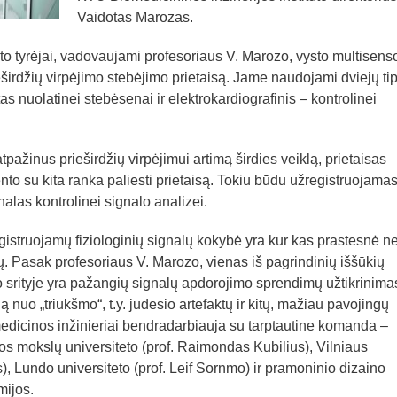
Vaidotas Marozas.
uto tyrėjai, vadovaujami profesoriaus V. Marozo, vysto multisens
ieširdžių virpėjimo stebėjimo prietaisą. Jame naudojami dviejų ti
irtas nuolatinei stebėsenai ir elektrokardiografinis – kontrolinei
pažinus prieširdžių virpėjimui artimą širdies veiklą, prietaisas
nto su kita ranka paliesti prietaisą. Tokiu būdu užregistruojama
alas kontrolinei signalo analizei.
gistruojamų fiziologinių signalų kokybė yra kur kas prastesnė ne
ų. Pasak profesoriaus V. Marozo, vienas iš pagrindinių iššūkių
srityje yra pažangių signalų apdorojimo sprendimų užtikrinima
ą nuo „triukšmo“, t.y. judesio artefaktų ir kitų, mažiau pavojingų
medicinos inžinieriai bendradarbiauja su tarptautine komanda –
os mokslų universiteto (prof. Raimondas Kubilius), Vilniaus
is), Lundo universiteto (prof. Leif Sornmo) ir pramoninio dizaino
mijos.