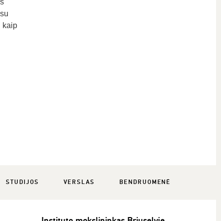
ms
 su
 kaip
STUDIJOS
VERSLAS
BENDRUOMENĖ
Instituto mokslininkas Briuselyje