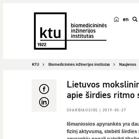
en
p
a
i
e
š
KTU
Biomedicininės inžinerijos institutas
Naujienos
k
a
Lietuvos mokslini
apie širdies ritmo
SVARBIAUSIOS
| 2019-05-27
Išmaniosios apyrankės yra dau
fizinį aktyvumą, stebėti širdie
apyrankių negali pateikti tiksl