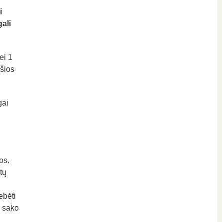
i
ali
ei 1
 šios
gai
os.
tų
ebėti
– sako