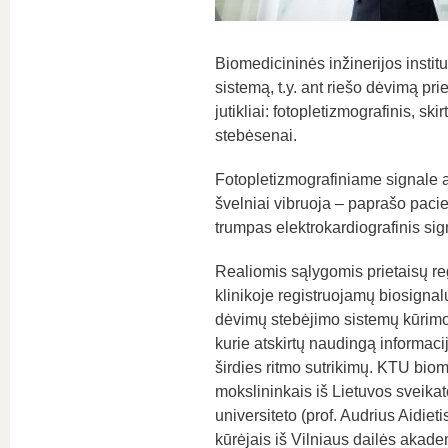
Biomedicininės inžinerijos instit
sistemą, t.y. ant riešo dėvimą pr
jutikliai: fotopletizmografinis, sk
stebėsenai.
Fotopletizmografiniame signale at
švelniai vibruoja – paprašo pacie
trumpas elektrokardiografinis sign
Realiomis sąlygomis prietaisų re
klinikoje registruojamų biosignal
dėvimų stebėjimo sistemų kūrimo 
kurie atskirtų naudingą informacij
širdies ritmo sutrikimų. KTU bio
mokslininkais iš Lietuvos sveikat
universiteto (prof. Audrius Aidiet
kūrėjais iš Vilniaus dailės akade