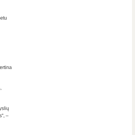
metu
ertina
,
yslių
“, –