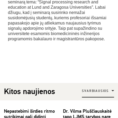
seminarą tema: “Signal processing research and
education at Lund and Zaragosa Universities”. Labai
džiugu, kad į seminarą susirinko nemažai
susidomėjusių studentų, kuriems profesoriai išsamiai
papasakojo apie jų atliekamus naujausius tyrimus
signalų apdorojimo srityje. Taip pat supažindino su
universitete esamomis biomedicininės inžinerijos
programomis bakalauro ir magistrantūros pakopose.
Kitos naujienos
SVARBIAUSIOS
Nepastebimi širdies ritmo
Dr. Vilma Pluščiauskaitė
sutrikimai gali didinti
tapo LJMS tarybos nare