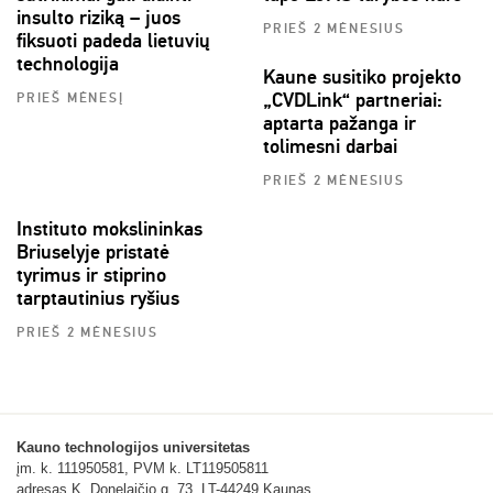
insulto riziką – juos
PRIEŠ 2 MĖNESIUS
fiksuoti padeda lietuvių
technologija
Kaune susitiko projekto
„CVDLink“ partneriai:
PRIEŠ MĖNESĮ
aptarta pažanga ir
tolimesni darbai
PRIEŠ 2 MĖNESIUS
Instituto mokslininkas
Briuselyje pristatė
tyrimus ir stiprino
tarptautinius ryšius
PRIEŠ 2 MĖNESIUS
Kauno technologijos universitetas
įm. k. 111950581, PVM k. LT119505811
adresas K. Donelaičio g. 73, LT-44249 Kaunas