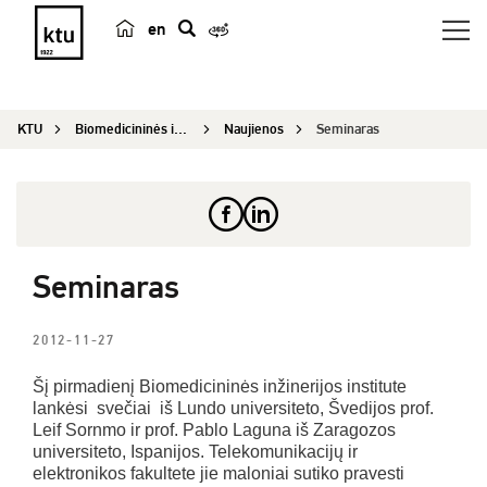
en
p
a
i
KTU
Biomedicininės inžinerijos institutas
Naujienos
Seminaras
e
š
k
a
Seminaras
2012-11-27
Šį pirmadienį Biomedicininės inžinerijos institute
lankėsi svečiai iš Lundo universiteto, Švedijos prof.
Leif Sornmo ir prof. Pablo Laguna iš Zaragozos
universiteto, Ispanijos. Telekomunikacijų ir
elektronikos fakultete jie maloniai sutiko pravesti