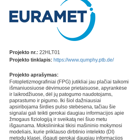
Projekto nr.:
22HLT01
Projekto tinklapis:
https://www.qumphy.ptb.de/
Projekto aprašymas:
Fotopletizmografiniai (FPG) jutikliai jau plačiai taikomi
išmaniuosiuose dėvimuose prietaisuose, apyrankėse
ir laikrodžiuose, dėl jų patogumo naudotojams,
paprastumo ir pigumo. Iki šiol dažniausiai
apsiribojama širdies pulso stebėsena, tačiau šie
signalai gali teikti gerokai daugiau informacijos apie
žmogaus fiziologiją ir sveikatą nei šiuo metu
išgaunama. Mokslininkai tikisi mašininio mokymosi
modeliais, kurie priklauso dirbtinio intelekto (DI)
metodų klasei, išgauti gerokai daugiau informacijos