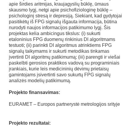
apie širdies aritmijas, kraujagyslių būklę, ūmaus
skausmo lygį, netgi apie psichofiziologinę būklę –
psichologinį stresą ir depresiją. Siekiant, kad gydytojai
pasitikėtų iš FPG signalų išgauta informacija, būtina
nurodyti naujos informacijos patikimumo lygį. Šis
projektas kelia ambicingus tikslus: (i) sukurti
etaloninius FPG duomenų rinkinius DI algoritmams
testuoti; (ii) parinkti DI algoritmus atrinktiems FPG
signalų taikymams ir sukurti metodikas tinkamas
įvertinti DI algoritmų patikimumą; (iii) parengti ir viešai
paskelbti gerosios praktikos vadovą su programiniais
įrankiais, kurie leis medicininių dėvimų prietaisų
gamintojams įsivertinti savo sukurtų FPG signalų
analizės modelių patikimumą.
Projekto finansavimas:
EURAMET – Europos partnerystė metrologijos srityje
Projekto rezultatai: