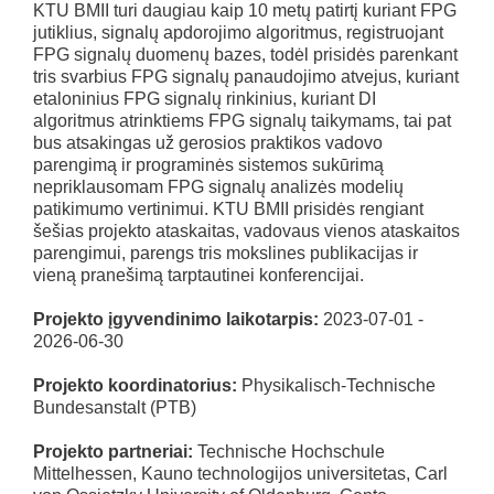
KTU BMII turi daugiau kaip 10 metų patirtį kuriant FPG
jutiklius, signalų apdorojimo algoritmus, registruojant
FPG signalų duomenų bazes, todėl prisidės parenkant
tris svarbius FPG signalų panaudojimo atvejus, kuriant
etaloninius FPG signalų rinkinius, kuriant DI
algoritmus atrinktiems FPG signalų taikymams, tai pat
bus atsakingas už gerosios praktikos vadovo
parengimą ir programinės sistemos sukūrimą
nepriklausomam FPG signalų analizės modelių
patikimumo vertinimui. KTU BMII prisidės rengiant
šešias projekto ataskaitas, vadovaus vienos ataskaitos
parengimui, parengs tris mokslines publikacijas ir
vieną pranešimą tarptautinei konferencijai.
Projekto įgyvendinimo laikotarpis:
2023-07-01 -
2026-06-30
Projekto koordinatorius:
Physikalisch-Technische
Bundesanstalt (PTB)
Projekto partneriai:
Technische Hochschule
Mittelhessen, Kauno technologijos universitetas, Carl