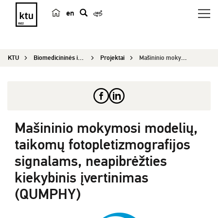
en
p
a
i
KTU
Biomedicininės inžinerijos institutas
Projektai
Mašininio mokymosi modelių, taikomų fotopletizmo...
e
š
k
a
Mašininio mokymosi modelių,
taikomų fotopletizmografijos
signalams, neapibrėžties
kiekybinis įvertinimas
(QUMPHY)