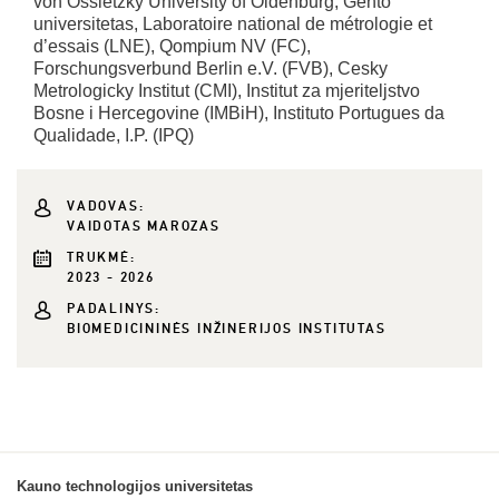
von Ossietzky University of Oldenburg, Gento
universitetas, Laboratoire national de métrologie et
d’essais (LNE), Qompium NV (FC),
Forschungsverbund Berlin e.V. (FVB), Cesky
Metrologicky Institut (CMI), Institut za mjeriteljstvo
Bosne i Hercegovine (IMBiH), Instituto Portugues da
Qualidade, I.P. (IPQ)
VADOVAS:
VAIDOTAS MAROZAS
TRUKMĖ:
2023 - 2026
PADALINYS:
BIOMEDICININĖS INŽINERIJOS INSTITUTAS
Kauno technologijos universitetas