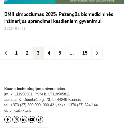
BMII simpoziumas 2025: Pažangūs biomedicininės
inžinerijos sprendimai kasdieniam gyvenimui
2025-05-08
<
1
2
3
4
5
…
15
>
Kauno technologijos universitetas
įm. k. 111950581, PVM k. LT119505811
adresas K. Donelaičio g. 73, LT-44249 Kaunas
tel. +370 (37) 300 000, 300 421, faks. +370 (37) 324 144
el. p.
ktu@ktu.lt