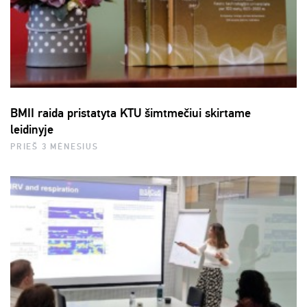
BMII raida pristatyta KTU šimtmečiui skirtame
leidinyje
PRIEŠ 3 MĖNESIUS