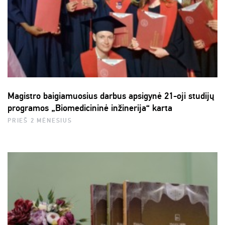
Magistro baigiamuosius darbus apsigynė 21-oji studijų
programos „Biomedicininė inžinerija“ karta
PRIEŠ 2 MĖNESIUS