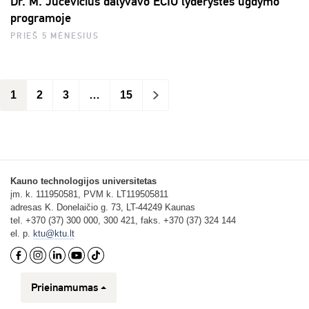
Dr. M. Jucevičius dalyvavo ECIU lyderystės ugdymo
programoje
PRIEŠ 5 MĖNESIUS
1
2
3
…
15
>
Kauno technologijos universitetas
įm. k. 111950581, PVM k. LT119505811
adresas K. Donelaičio g. 73, LT-44249 Kaunas
tel. +370 (37) 300 000, 300 421, faks. +370 (37) 324 144
el. p.
ktu@ktu.lt
Prieinamumas