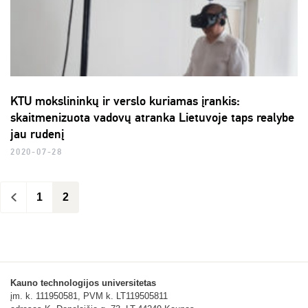
KTU mokslininkų ir verslo kuriamas įrankis:
skaitmenizuota vadovų atranka Lietuvoje taps realybe
jau rudenį
2020-07-28
<
1
2
Kauno technologijos universitetas
įm. k. 111950581, PVM k. LT119505811