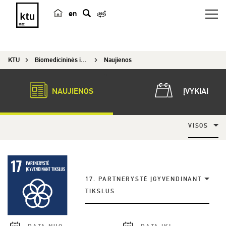
en
p
a
i
KTU
Biomedicininės inžinerijos institutas
Naujienos
e
š
k
NAUJIENOS
ĮVYKIAI
a
VISOS
17. PARTNERYSTĖ ĮGYVENDINANT
TIKSLUS