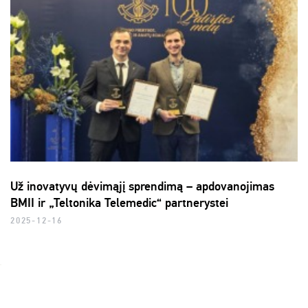
Už inovatyvų dėvimąjį sprendimą – apdovanojimas
BMII ir „Teltonika Telemedic“ partnerystei
2025-12-16